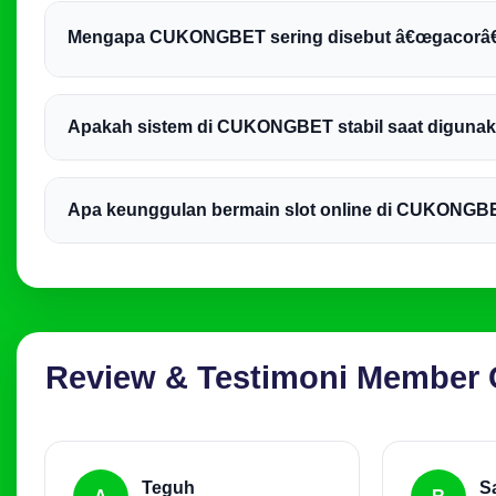
dimainkan oleh semua kalangan.
yang terasa dinamis membuat banyak pengguna terus
Mengapa CUKONGBET sering disebut â€œgacorâ€
platform ini.
Istilah tersebut biasanya digunakan oleh komunitas p
menggambarkan pengalaman bermain yang terasa lebi
Apakah sistem di CUKONGBET stabil saat diguna
Namun, hasil permainan tetap bergantung pada siste
Platform ini dirancang dengan sistem yang responsif d
masing-masing pengguna.
akses permainan bisa berjalan lancar baik melalui p
Apa keunggulan bermain slot online di CUKONGB
desktop.
Platform resmi biasanya memiliki sistem yang lebih st
yang lebih baik, layanan profesional, serta akses logi
nyaman untuk pengguna.
Review & Testimoni Membe
Teguh
S