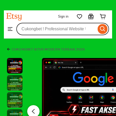
Etsy
Sign in
Skip
to
Search
Browse
Content
for
items
or
shops
CUKONGBET SITUS MODERN TERBAIK 2026